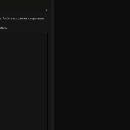
1
е. Анбу выполняют секретные
анзо.