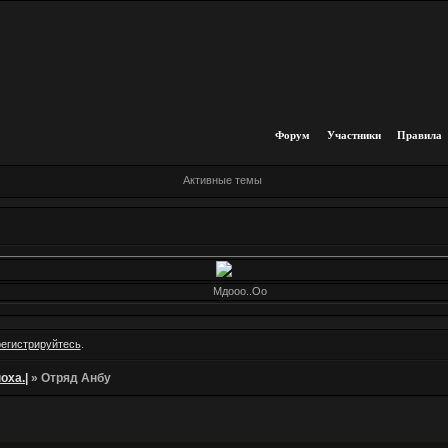
Форум
Участники
Правила
Активные темы
Мдооо..Оо
регистрируйтесь
.
оха.|
»
Отряд Анбу