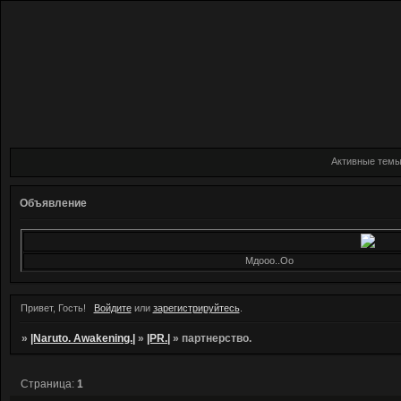
Активные тем
Объявление
Мдооо..Оо
Привет, Гость!
Войдите
или
зарегистрируйтесь
.
»
|Naruto. Awakening.|
»
|PR.|
»
партнерство.
Страница:
1