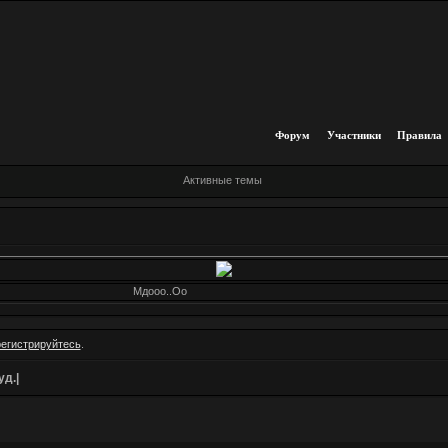
Форум
Участники
Правила
Активные темы
Мдооо..Оо
регистрируйтесь
.
уд.|