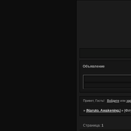
Объявление
Привет, Гость!
Войдите
или
за
»
|Naruto. Awakening.|
»
|Фл
Страница:
1