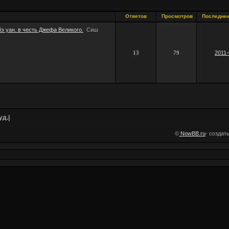
Ответов
Просмотров
Последне
э уан. в честь Джефа Великого.
Сиш
13
79
2011-
уд.|
©
NowBB.ru
- cоздат