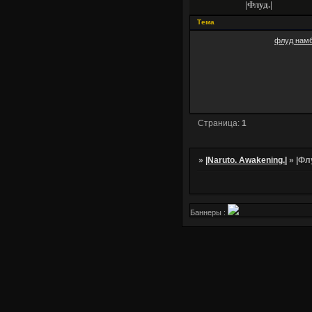
|Флуд.|
Тема
флуд намб
Страница:
1
»
|Naruto. Awakening.|
»
|Фл
Баннеры :